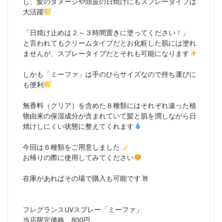
し、髪のダメージや頭皮の日焼けにもスプレータイプは
大活躍
「日焼け止めは２～３時間置きに塗ってください！」
と言われてもクリームタイプだとお化粧した肌には塗れ
ませんが、スプレータイプだとそれも可能になります
しかも「ミーファ」は手のひらサイズなので持ち運びに
も便利
無香料（クリア）を含めた８種類にはそれぞれ違った植
物由来の保湿成分が含まれていて髪と肌を潤しながら日
焼けしにくい状態に整えてくれます
今回は６種類をご用意しました
お帰りの際に使用してみてください
在庫があればその場で購入も可能です
フレグランスUVスプレー「ミーファ」
当店限定価格 800円